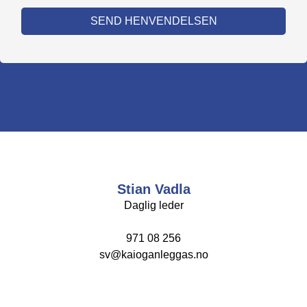
SEND HENVENDELSEN
Stian Vadla
Daglig leder
971 08 256
sv@kaioganleggas.no